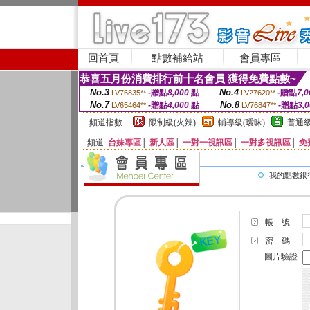
回首頁
點數補給站
會員專區
恭喜五月份消費排行前十名會員 獲得免費點數~
No.3
No.4
-贈點
8,000
點
-贈點
7,0
LV76835**
LV27620**
No.7
No.8
-贈點
4,000
點
-贈點
3,
LV65464**
LV76847**
頻道指數
限制級(火辣)
輔導級(曖昧)
普通級
頻道
台妹專區
│
新人區
│
一對一視訊區
│
一對多視訊區
│
免
我的點數銀
帳 號
密 碼
圖片驗證