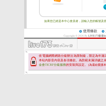
如果您已經是本中心會員者，請輸入您的帳號及密
使用條款
Copyright © 2026 By
LIVE173影
依'電腦網際網路分級辦法'為限制級，限定為年滿
1
本站內影音內容及各項條款。為防範未滿
18
歲之
金會TICRF分級服務
的安裝與設定。
(為還給愛護