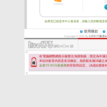
如果您已經是本中心會員者，請輸入您的帳號及密
使用條款
Copyright © 2026 By
LIVE173影
依'電腦網際網路分級辦法'為限制級，限定為年滿
1
本站內影音內容及各項條款。為防範未滿
18
歲之
金會TICRF分級服務
的安裝與設定。
(為還給愛護