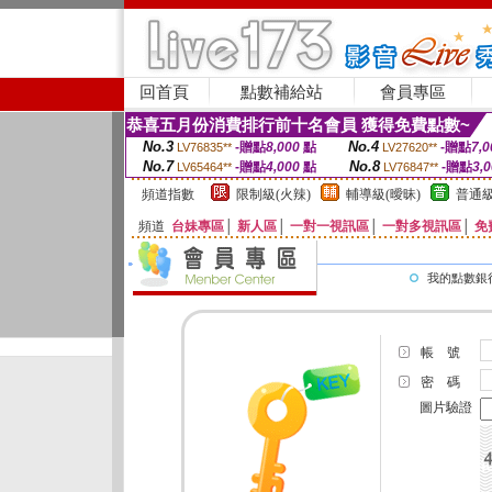
回首頁
點數補給站
會員專區
恭喜五月份消費排行前十名會員 獲得免費點數~
No.3
No.4
-贈點
8,000
點
-贈點
7,0
LV76835**
LV27620**
No.7
No.8
-贈點
4,000
點
-贈點
3,
LV65464**
LV76847**
頻道指數
限制級(火辣)
輔導級(曖昧)
普通級
頻道
台妹專區
│
新人區
│
一對一視訊區
│
一對多視訊區
│
免
我的點數銀
帳 號
密 碼
圖片驗證