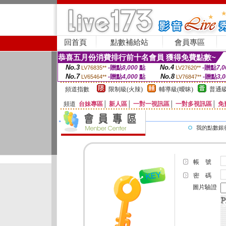
回首頁
點數補給站
會員專區
恭喜五月份消費排行前十名會員 獲得免費點數~
No.3
No.4
-贈點
8,000
點
-贈點
7,0
LV76835**
LV27620**
No.7
No.8
-贈點
4,000
點
-贈點
3,
LV65464**
LV76847**
頻道指數
限制級(火辣)
輔導級(曖昧)
普通級
頻道
台妹專區
│
新人區
│
一對一視訊區
│
一對多視訊區
│
免
我的點數銀
帳 號
密 碼
圖片驗證