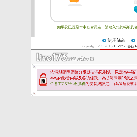
如果您已經是本中心會員者，請輸入您的帳號及密
使用條款
Copyright © 2026 By
LIVE173影
依'電腦網際網路分級辦法'為限制級，限定為年滿
1
本站內影音內容及各項條款。為防範未滿
18
歲之
金會TICRF分級服務
的安裝與設定。
(為還給愛護