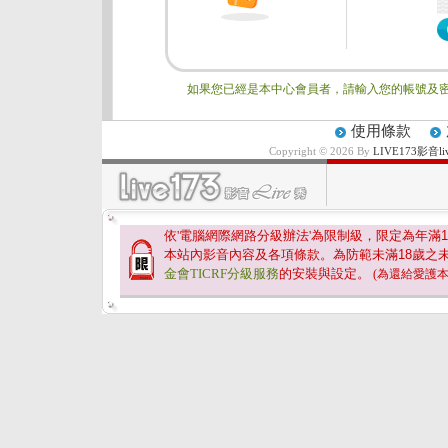
如果您已經是本中心會員者，請輸入您的帳號及密
使用條款
Copyright © 2026 By
LIVE173影
依'電腦網際網路分級辦法'為限制級，限定為年滿
1
本站內影音內容及各項條款。為防範未滿
18
歲之
金會TICRF分級服務
的安裝與設定。
(為還給愛護