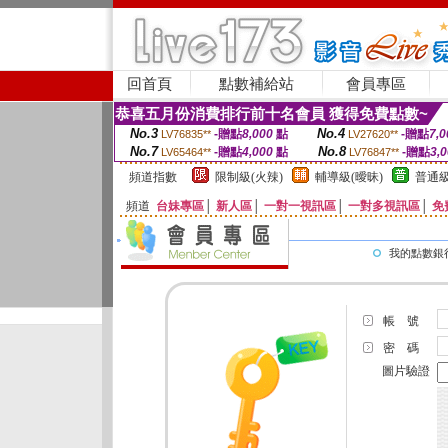
回首頁
點數補給站
會員專區
恭喜五月份消費排行前十名會員 獲得免費點數~
No.3
No.4
-贈點
8,000
點
-贈點
7,0
LV76835**
LV27620**
No.7
No.8
-贈點
4,000
點
-贈點
3,
LV65464**
LV76847**
頻道指數
限制級(火辣)
輔導級(曖昧)
普通級
頻道
台妹專區
│
新人區
│
一對一視訊區
│
一對多視訊區
│
免
我的點數銀
帳 號
密 碼
圖片驗證