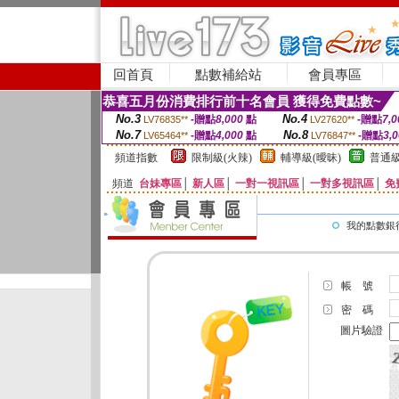
回首頁
點數補給站
會員專區
恭喜五月份消費排行前十名會員 獲得免費點數~
No.3
No.4
-贈點
8,000
點
-贈點
7,0
LV76835**
LV27620**
No.7
No.8
-贈點
4,000
點
-贈點
3,
LV65464**
LV76847**
頻道指數
限制級(火辣)
輔導級(曖昧)
普通級
頻道
台妹專區
│
新人區
│
一對一視訊區
│
一對多視訊區
│
免
我的點數銀
帳 號
密 碼
圖片驗證