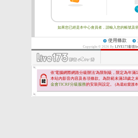
如果您已經是本中心會員者，請輸入您的帳號及密
使用條款
Copyright © 2026 By
LIVE173影
依'電腦網際網路分級辦法'為限制級，限定為年滿
1
本站內影音內容及各項條款。為防範未滿
18
歲之
金會TICRF分級服務
的安裝與設定。
(為還給愛護