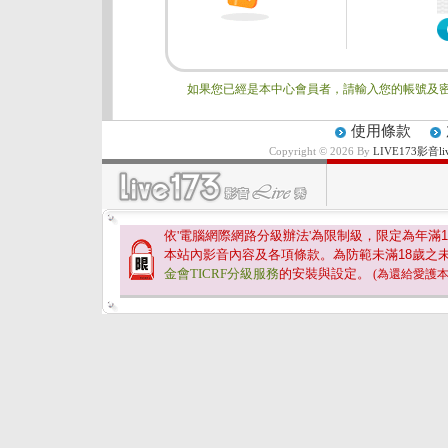
如果您已經是本中心會員者，請輸入您的帳號及密
使用條款
Copyright © 2026 By
LIVE173影
依'電腦網際網路分級辦法'為限制級，限定為年滿
1
本站內影音內容及各項條款。為防範未滿
18
歲之
金會TICRF分級服務
的安裝與設定。
(為還給愛護