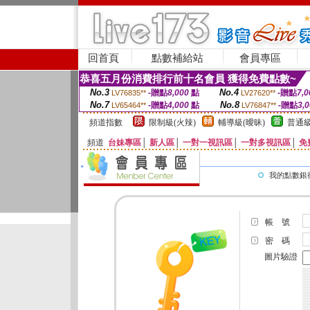
回首頁
點數補給站
會員專區
恭喜五月份消費排行前十名會員 獲得免費點數~
No.3
No.4
-贈點
8,000
點
-贈點
7,0
LV76835**
LV27620**
No.7
No.8
-贈點
4,000
點
-贈點
3,
LV65464**
LV76847**
頻道指數
限制級(火辣)
輔導級(曖昧)
普通級
頻道
台妹專區
│
新人區
│
一對一視訊區
│
一對多視訊區
│
免
我的點數銀
帳 號
密 碼
圖片驗證