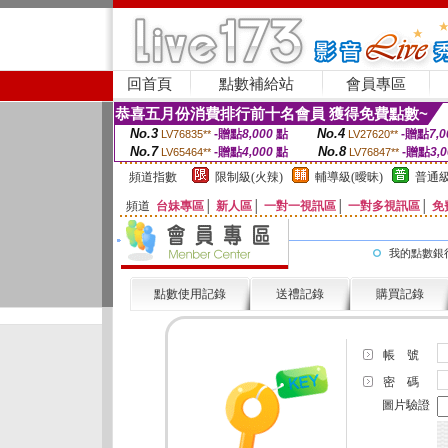
回首頁
點數補給站
會員專區
恭喜五月份消費排行前十名會員 獲得免費點數~
No.3
No.4
-贈點
8,000
點
-贈點
7,0
LV76835**
LV27620**
No.7
No.8
-贈點
4,000
點
-贈點
3,
LV65464**
LV76847**
頻道指數
限制級(火辣)
輔導級(曖昧)
普通級
頻道
台妹專區
│
新人區
│
一對一視訊區
│
一對多視訊區
│
免
我的點數銀
點數使用記錄
送禮記錄
購買記錄
帳 號
密 碼
圖片驗證