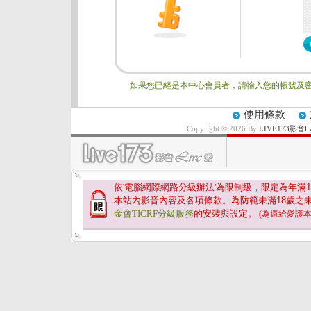
如果您已經是本中心會員者，請輸入您的帳號及密
使用條款
Copyright © 2026 By
LIVE173影
依'電腦網際網路分級辦法'為限制級，限定為年滿
1
本站內影音內容及各項條款。為防範未滿
18
歲之
金會TICRF分級服務
的安裝與設定。
(為還給愛護