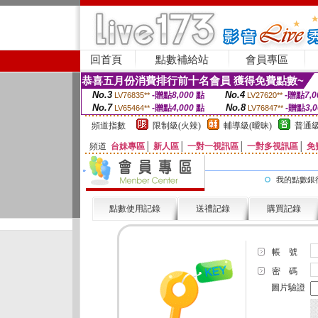
回首頁
點數補給站
會員專區
恭喜五月份消費排行前十名會員 獲得免費點數~
No.3
No.4
-贈點
8,000
點
-贈點
7,0
LV76835**
LV27620**
No.7
No.8
-贈點
4,000
點
-贈點
3,
LV65464**
LV76847**
頻道指數
限制級(火辣)
輔導級(曖昧)
普通級
頻道
台妹專區
│
新人區
│
一對一視訊區
│
一對多視訊區
│
免
我的點數銀
點數使用記錄
送禮記錄
購買記錄
帳 號
密 碼
圖片驗證