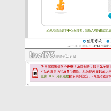
如果您已經是本中心會員者，請輸入您的帳號及密
使用條款
Copyright © 2026 By
LIVE173影
依'電腦網際網路分級辦法'為限制級，限定為年滿
1
本站內影音內容及各項條款。為防範未滿
18
歲之
金會TICRF分級服務
的安裝與設定。
(為還給愛護