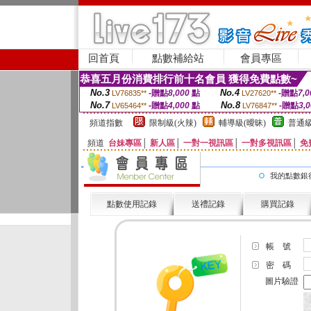
回首頁
點數補給站
會員專區
恭喜五月份消費排行前十名會員 獲得免費點數~
No.3
No.4
-贈點
8,000
點
-贈點
7,0
LV76835**
LV27620**
No.7
No.8
-贈點
4,000
點
-贈點
3,
LV65464**
LV76847**
頻道指數
限制級(火辣)
輔導級(曖昧)
普通級
頻道
台妹專區
│
新人區
│
一對一視訊區
│
一對多視訊區
│
免
我的點數銀
點數使用記錄
送禮記錄
購買記錄
帳 號
密 碼
圖片驗證