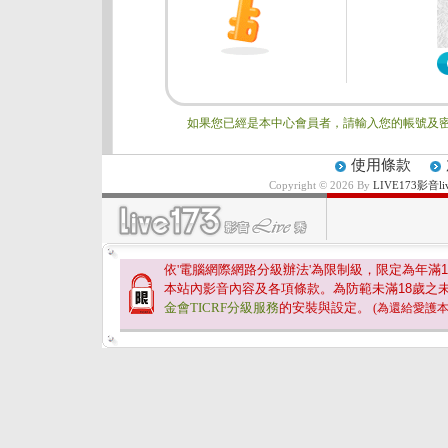
如果您已經是本中心會員者，請輸入您的帳號及密
使用條款
Copyright © 2026 By
LIVE173影
依'電腦網際網路分級辦法'為限制級，限定為年滿
1
本站內影音內容及各項條款。為防範未滿
18
歲之
金會TICRF分級服務
的安裝與設定。
(為還給愛護