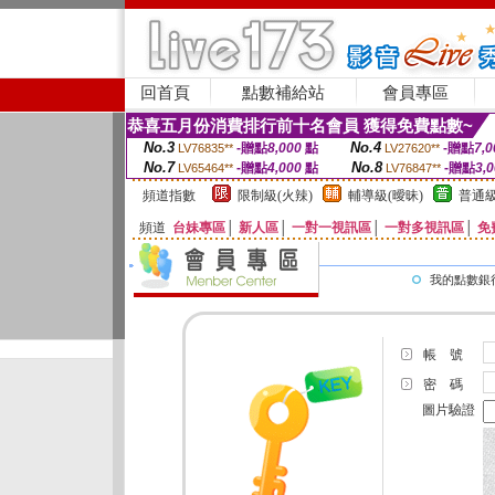
回首頁
點數補給站
會員專區
恭喜五月份消費排行前十名會員 獲得免費點數~
No.3
No.4
-贈點
8,000
點
-贈點
7,0
LV76835**
LV27620**
No.7
No.8
-贈點
4,000
點
-贈點
3,
LV65464**
LV76847**
頻道指數
限制級(火辣)
輔導級(曖昧)
普通級
頻道
台妹專區
│
新人區
│
一對一視訊區
│
一對多視訊區
│
免
我的點數銀
帳 號
密 碼
圖片驗證