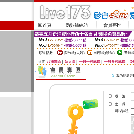
回首頁
點數補給站
會員專區
恭喜五月份消費排行前十名會員 獲得免費點數~
No.3
No.4
-贈點
8,000
點
-贈點
7,0
LV76835**
LV27620**
No.7
No.8
-贈點
4,000
點
-贈點
3,
LV65464**
LV76847**
頻道指數
限制級(火辣)
輔導級(曖昧)
普通級
頻道
台妹專區
│
新人區
│
一對一視訊區
│
一對多視訊區
│
免
我的點數銀
帳 號
密 碼
圖片驗證