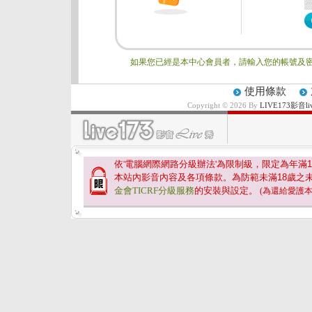
如果您已經是本中心會員者，請輸入您的帳號及密
使用條款
Copyright © 2026 By
LIVE173影
依'電腦網際網路分級辦法'為限制級，限定為年滿
1
本站內影音內容及各項條款。為防範未滿
18
歲之
金會TICRF分級服務
的安裝與設定。
(為還給愛護