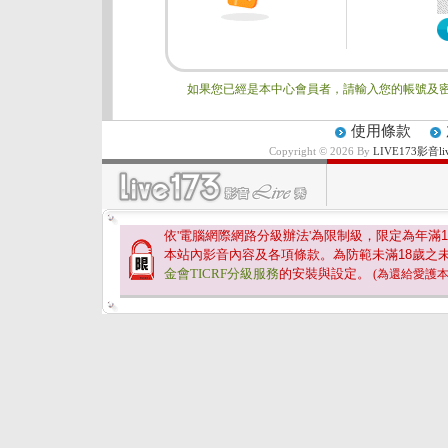
如果您已經是本中心會員者，請輸入您的帳號及密
使用條款
Copyright © 2026 By
LIVE173影
依'電腦網際網路分級辦法'為限制級，限定為年滿
1
本站內影音內容及各項條款。為防範未滿
18
歲之
金會TICRF分級服務
的安裝與設定。
(為還給愛護