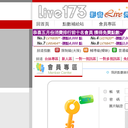
回首頁
點數補給站
會員專區
恭喜五月份消費排行前十名會員 獲得免費點數~
No.3
No.4
-贈點
8,000
點
-贈點
7,0
LV76835**
LV27620**
No.7
No.8
-贈點
4,000
點
-贈點
3,
LV65464**
LV76847**
頻道指數
限制級(火辣)
輔導級(曖昧)
普通級
頻道
台妹專區
│
新人區
│
一對一視訊區
│
一對多視訊區
│
免
我的點數銀
帳 號
密 碼
圖片驗證