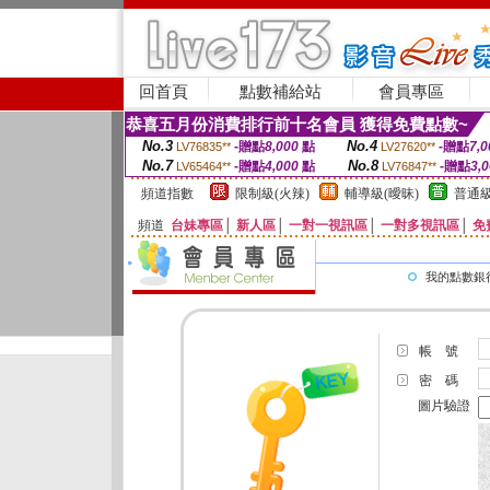
回首頁
點數補給站
會員專區
恭喜五月份消費排行前十名會員 獲得免費點數~
No.3
No.4
-贈點
8,000
點
-贈點
7,0
LV76835**
LV27620**
No.7
No.8
-贈點
4,000
點
-贈點
3,
LV65464**
LV76847**
頻道指數
限制級(火辣)
輔導級(曖昧)
普通級
頻道
台妹專區
│
新人區
│
一對一視訊區
│
一對多視訊區
│
免
我的點數銀
帳 號
密 碼
圖片驗證