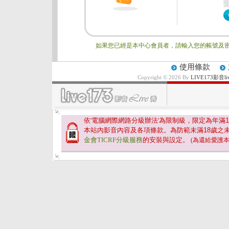
如果您已經是本中心會員者，請輸入您的帳號及密
使用條款
Copyright © 2026 By
LIVE173影
依'電腦網際網路分級辦法'為限制級，限定為年滿
1
本站內影音內容及各項條款。為防範未滿
18
歲之
金會TICRF分級服務
的安裝與設定。
(為還給愛護