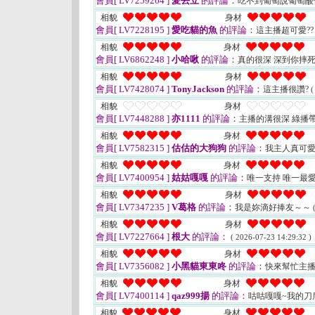
會員[ LV7259264 ]
愛丟立
的評論：
吃不到葡萄說葡萄酸
相貌
身材
會員[ LV7228195 ]
愛吃貓的魚
的評論：
這主播超可愛?
相貌
身材
會員[ LV6862248 ]
小哈啾
的評論：
真的很深 深到你摔
相貌
身材
會員[ LV7428074 ]
TonyJackson
的評論：
這主播很讚?
(
相貌
身材
會員[ LV7448288 ]
亦1111
的評論：
主播的溝很深 綠播
相貌
身材
會員[ LV7582315 ]
估估的大狗狗
的評論：
我主人真可
相貌
身材
會員[ LV7400954 ]
姑姑嘎嘎
的評論：
唯一支持 唯一最愛
相貌
身材
會員[ LV7347235 ]
V葛格
的評論：
我是妳滴好捧友～～
相貌
身材
會員[ LV7227664 ]
根大
的評論：
( 2026-07-23 14:29:32 )
相貌
身材
會員[ LV7356082 ]
小黑貓東東咚
的評論：
快來幫忙主
相貌
身材
會員[ LV7400114 ]
qaz999揚
的評論：
咕咕嘎嘎~我的刀
相貌
身材