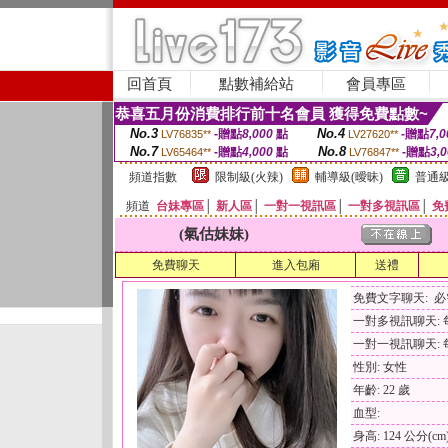
回首頁
點數補給站
會員專區
恭喜五月份消費排行前十名會員 獲得免費點數~
No.3
No.4
-贈點
8,000
點
-贈點
7,0
LV76835**
LV27620**
No.7
No.8
-贈點
4,000
點
-贈點
3,
LV65464**
LV76847**
頻道指數
限制級(火辣)
輔導級(曖昧)
普通級
頻道
台妹專區
│
新人區
│
一對一視訊區
│
一對多視訊區
│
免
(氣估妹妹)
免費聊天
進入包廂
送禮
免費文字聊天: 
一對多視訊聊天: 每
一對一視訊聊天: 每
性別: 女性
年齡: 22 歲
血型:
身高: 124 公分(cm