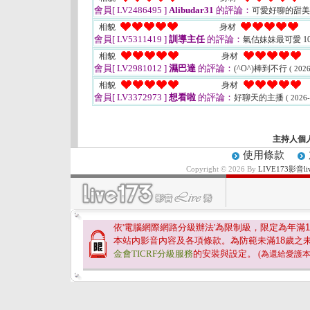
會員[ LV2486495 ]
Alibudar31
的評論：
可愛好聊的甜
相貌
身材
會員[ LV5311419 ]
訓導主任
的評論：
氣估妹妹最可愛 1
相貌
身材
會員[ LV2981012 ]
濕巴達
的評論：
(^O^)棒到不行
( 2026
相貌
身材
會員[ LV3372973 ]
想看啦
的評論：
好聊天的主播
( 2026-
主持人個
使用條款
Copyright © 2026 By
LIVE173影
依'電腦網際網路分級辦法'為限制級，限定為年滿
1
本站內影音內容及各項條款。為防範未滿
18
歲之
金會TICRF分級服務
的安裝與設定。
(為還給愛護