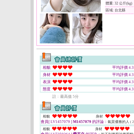
體重: 32 公斤(kg)
區域: 台北縣
相貌
平均評價 4.3
身材
平均評價 4.3
表演
平均評價 4.3
態度
平均評價 4.3
註﹕最高值 5分
相貌
身材
會員[ LV1457079 ]
M1457079
的評論：
氣質優雅的人
( 
相貌
身材