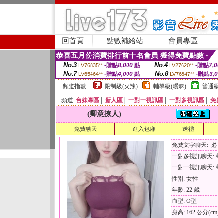
回首頁
點數補給站
會員專區
恭喜五月份消費排行前十名會員 獲得免費點數~
No.3
No.4
-贈點
8,000
點
-贈點
7,0
LV76835**
LV27620**
No.7
No.8
-贈點
4,000
點
-贈點
3,
LV65464**
LV76847**
頻道指數
限制級(火辣)
輔導級(曖昧)
普通級
頻道
台妹專區
│
新人區
│
一對一視訊區
│
一對多視訊區
│
免
(卿意撩人)
免費聊天
進入包廂
送禮
免費文字聊天: 
一對多視訊聊天: 每
一對一視訊聊天: 每
性別: 女性
年齡: 22 歲
血型: O型
身高: 162 公分(cm