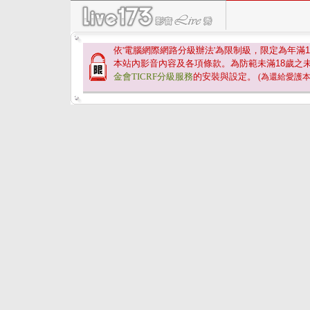
依'電腦網際網路分級辦法'為限制級，限定為年滿
1
本站內影音內容及各項條款。為防範未滿
18
歲之
金會TICRF分級服務
的安裝與設定。
(為還給愛護