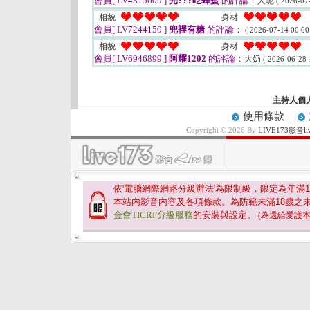
會員[ LV4315609 ]
光???吃蜂蜜
的評論：
人呢
( 2026-07
相貌
身材
會員[ LV7244150 ]
兜裡有糖
的評論：
( 2026-07-14 00:00
相貌
身材
會員[ LV6946899 ]
阿耀1202
的評論：
大奶
( 2026-06-28 
主持人個
使用條款
Copyright © 2026 By
LIVE173影
依'電腦網際網路分級辦法'為限制級，限定為年滿
1
本站內影音內容及各項條款。為防範未滿
18
歲之
金會TICRF分級服務
的安裝與設定。
(為還給愛護