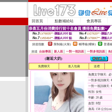
回首頁
點數補給站
會員專區
恭喜五月份消費排行前十名會員 獲得免費點數~
No.3
No.4
-贈點
8,000
點
-贈點
7,0
LV76835**
LV27620**
No.7
No.8
-贈點
4,000
點
-贈點
3,
LV65464**
LV76847**
頻道指數
限制級(火辣)
輔導級(曖昧)
普通級
頻道
台妹專區
│
新人區
│
一對一視訊區
│
一對多視訊區
│
免
(邂逅大奶)
免費聊天
進入包廂
送禮
免費文字聊天: 
一對多視訊聊天: 每
一對一視訊聊天: 每
性別: 女性
年齡: 28 歲
血型: B型
身高: 158 公分(cm