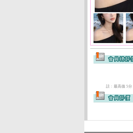
註﹕最高值 5分