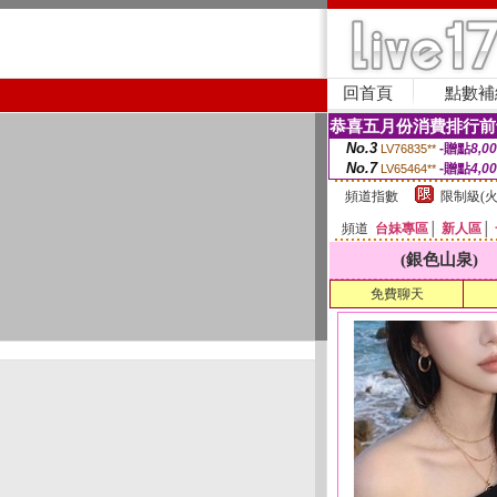
回首頁
點數補
恭喜五月份消費排行前
No.3
-贈點
8,0
LV76835**
No.7
-贈點
4,0
LV65464**
頻道指數
限制級(火
頻道
台妹專區
│
新人區
│
(銀色山泉)
免費聊天