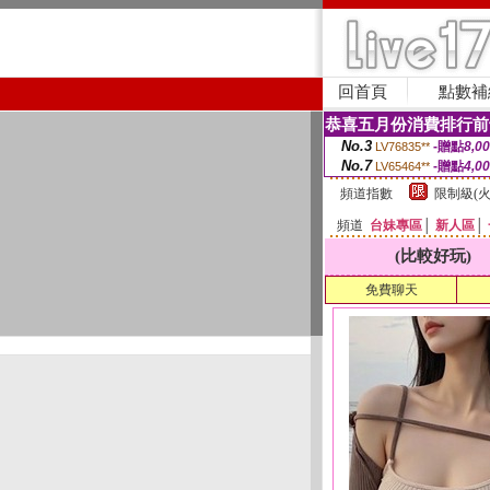
回首頁
點數補
恭喜五月份消費排行前
No.3
-贈點
8,0
LV76835**
No.7
-贈點
4,0
LV65464**
頻道指數
限制級(火
頻道
台妹專區
│
新人區
│
(比較好玩)
免費聊天