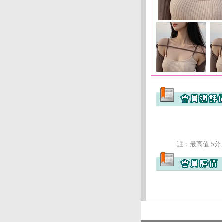
註﹕最高值 5分