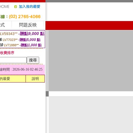
方式
問題反映
-贈點
9,000
點
LV59343**
6
-贈點
5,000
點
LV77023**
10
-贈點
1,000
點
LV71888**
收費排序
 : 2026-06-16 02:46:25
的最愛
說明