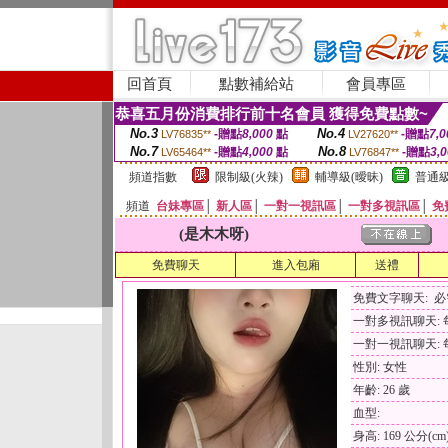
回首頁
點數補給站
會員專區
恭喜五月份消費排行前十名會員 獲得免費點數~
No.3
No.4
-贈點
8,000
點
-贈點
7,0
LV76835**
LV27620**
No.7
No.8
-贈點
4,000
點
-贈點
3,
LV65464**
LV76847**
頻道指數
限制級(火辣)
輔導級(曖昧)
普通級
頻道
台妹專區
│
新人區
│
一對一視訊區
│
一對多視訊區
│
免
(是木木呀)
免費聊天
進入包廂
送禮
免費文字聊天: 
一對多視訊聊天: 每
一對一視訊聊天: 每
性別: 女性
年齡: 26 歲
血型:
身高: 169 公分(cm