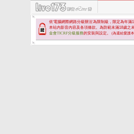
依'電腦網際網路分級辦法'為限制級，限定為年滿
1
本站內影音內容及各項條款。為防範未滿
18
歲之
金會TICRF分級服務
的安裝與設定。
(為還給愛護