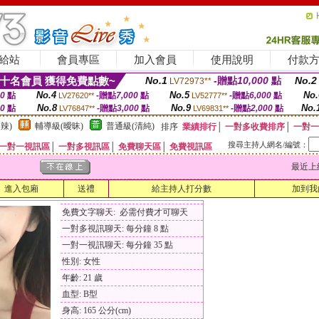
給站
會員專區
加入會員
使用說明
付款
十名會員 獲得免費點數~
No.1
-贈點
10,000
點
No.2
LV72973**
No.4
No.5
No.
00
點
-贈點
7,000
點
-贈點
6,000
點
LV27620**
LV52777**
No.8
No.9
No.
00
點
-贈點
3,000
點
-贈點
2,000
點
LV76847**
LV69831**
辣)
輔導級(曖昧)
普通級(清純)
排序
業績排行
│
一對多收費排序
│
一對一
搜尋主持人網名/編號：
一對一視訊區
│
一對多視訊區
│
免費聊天區
│
免費視訊區
最近上線時間
進入包廂
送禮
給主持人打分數
加到我
免費文字聊天: 必需付費才可聊天
一對多視訊聊天: 每分鐘 8 點
一對一視訊聊天: 每分鐘 35 點
性別: 女性
年齡: 21 歲
血型: B型
身高: 165 公分(cm)