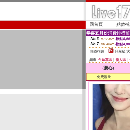
回首頁
點數補
恭喜五月份消費排行前
No.3
-贈點
8,0
LV76835**
No.7
-贈點
4,0
LV65464**
頻道指數
限制級(火
頻道
台妹專區
│
新人區
│
(瀾心)
免費聊天