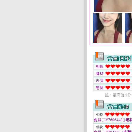
相貌
身材
表演
態度
註﹕最高值 5分
相貌
會員[ LV7606448 ]
老
相貌