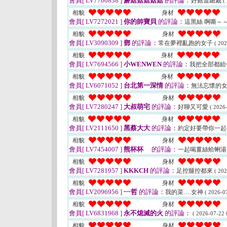
會員[ LV7700838 ]
蘑菇菇菇菇菇
的評論：
好菇道總裁
(
相貌
身材
會員[ LV7272021 ]
你的帥寶貝
的評論：
這黑絲 啊嘶～
相貌
身材
會員[ LV3090309 ]
鄧
的評論：
常在夢裡亂跑的女子
( 202
相貌
身材
會員[ LV7694566 ]
小WENWEN
的評論：
我把全部都給你
相貌
身材
會員[ LV6071052 ]
台北第一深情
的評論：
無法忘懷的
相貌
身材
會員[ LV7280247 ]
大叔萌宅
的評論：
好聊又可愛
( 2026
相貌
身材
會員[ LV2111650 ]
黑蔡大大
的評論：
約定好要帶你一起
相貌
身材
會員[ LV7454007 ]
熊杯杯
的評論：
一起喝薑絲蛤蜊
相貌
身材
會員[ LV7281957 ]
KKKCH
的評論：
足控腿控都來
( 202
相貌
身材
會員[ LV2096956 ]
~~哲
的評論：
我的菜….女神
( 2026-0
相貌
身材
會員[ LV6831968 ]
永不熄滅的火
的評論：
( 2026-07-22 
相貌
身材