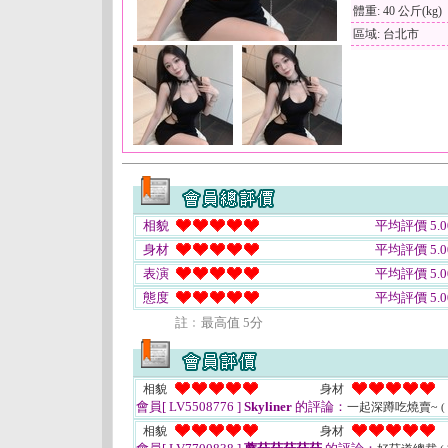
體重: 40 公斤(kg)
區域: 台北市
相貌
平均評價 5.0
身材
平均評價 5.0
表演
平均評價 5.0
態度
平均評價 5.0
註﹕最高值 5分
相貌
身材
會員[ LV5508776 ]
Skyliner
的評論：
一起深蹲吃燒賣~
(
相貌
身材