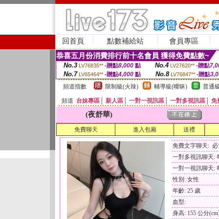
回首頁
點數補給站
會員專區
恭喜五月份消費排行前十名會員 獲得免費點數~
No.3
No.4
-贈點
8,000
點
-贈點
7,0
LV76835**
LV27620**
No.7
No.8
-贈點
4,000
點
-贈點
3,
LV65464**
LV76847**
頻道指數
限制級(火辣)
輔導級(曖昧)
普通級
頻道
台妹專區
│
新人區
│
一對一視訊區
│
一對多視訊區
│
免
(夜舒華)
免費聊天
進入包廂
送禮
免費文字聊天: 
一對多視訊聊天: 每
一對一視訊聊天: 每
性別: 女性
年齡: 25 歲
血型:
身高: 155 公分(cm