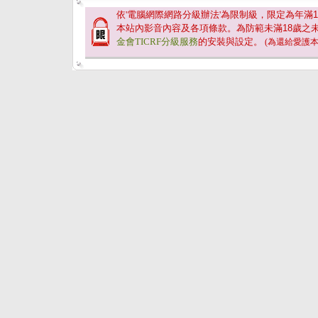
依'電腦網際網路分級辦法'為限制級，限定為年滿
1
本站內影音內容及各項條款。為防範未滿
18
歲之
金會TICRF分級服務
的安裝與設定。
(為還給愛護