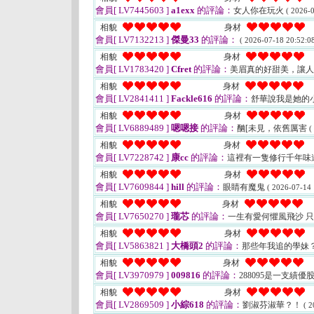
會員[ LV7445603 ]
a1exx
的評論：
女人你在玩火
( 2026-0
相貌
身材
會員[ LV7132213 ]
傑曼33
的評論：
( 2026-07-18 20:52:08
相貌
身材
會員[ LV1783420 ]
Cfret
的評論：
美眉真的好甜美，讓
相貌
身材
會員[ LV2841411 ]
Fackle616
的評論：
舒華說我是她的
相貌
身材
會員[ LV6889489 ]
嗯嗯接
的評論：
酗[未見，依舊厲害
(
相貌
身材
會員[ LV7228742 ]
康cc
的評論：
這裡有一隻修行千年味
相貌
身材
會員[ LV7609844 ]
hill
的評論：
眼睛有魔鬼
( 2026-07-14 
相貌
身材
會員[ LV7650270 ]
瓏芯
的評論：
一生有愛何懼風飛沙 
相貌
身材
會員[ LV5863821 ]
大橋頭2
的評論：
那些年我追的學妹
相貌
身材
會員[ LV3970979 ]
009816
的評論：
288095是一支績
相貌
身材
會員[ LV2869509 ]
小綜618
的評論：
劉淑芬淑華？！
( 2