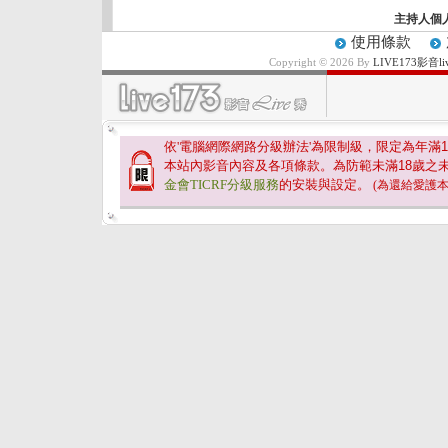
主持人個
使用條款
Copyright © 2026 By
LIVE173影
依'電腦網際網路分級辦法'為限制級，限定為年滿
1
本站內影音內容及各項條款。為防範未滿
18
歲之
金會TICRF分級服務
的安裝與設定。
(為還給愛護