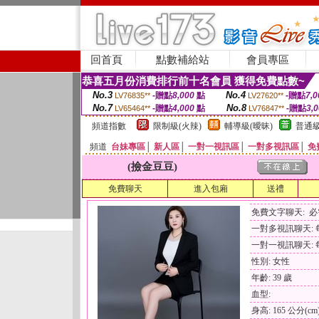
回首頁
點數補給站
會員專區
恭喜五月份消費排行前十名會員 獲得免費點數~
No.3
No.4
-贈點
8,000
點
-贈點
7,0
LV76835**
LV27620**
No.7
No.8
-贈點
4,000
點
-贈點
3,
LV65464**
LV76847**
頻道指數
限制級(火辣)
輔導級(曖昧)
普通級
頻道
台妹專區
│
新人區
│
一對一視訊區
│
一對多視訊區
│
免
(撿金豆豆)
免費聊天
進入包廂
送禮
免費文字聊天: 
一對多視訊聊天: 每
一對一視訊聊天: 每
性別: 女性
年齡: 39 歲
血型:
身高: 165 公分(cm