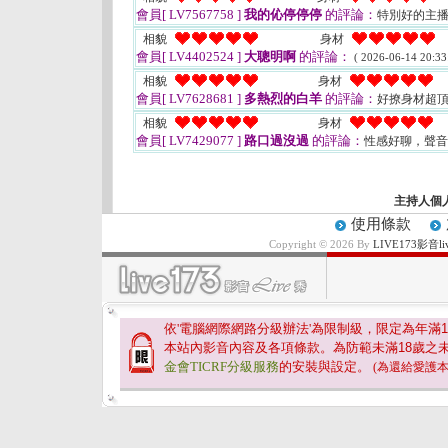
會員[ LV7567758 ]
我的伈停停停
的評論：
特別好的主播
相貌
身材
會員[ LV4402524 ]
大聰明啊
的評論：
( 2026-06-14 20:33
相貌
身材
會員[ LV7628681 ]
多熱烈的白羊
的評論：
好撩身材超
相貌
身材
會員[ LV7429077 ]
路口過沒過
的評論：
性感好聊，聲
主持人個
使用條款
Copyright © 2026 By
LIVE173影
依'電腦網際網路分級辦法'為限制級，限定為年滿
1
本站內影音內容及各項條款。為防範未滿
18
歲之
金會TICRF分級服務
的安裝與設定。
(為還給愛護