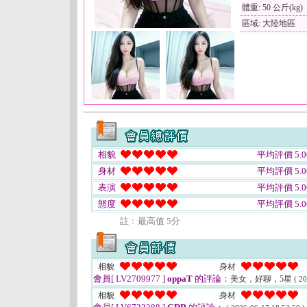
體重: 50 公斤(kg)
區域: 大陸地區
相貌
平均評價 5.0
身材
平均評價 5.0
表演
平均評價 5.0
態度
平均評價 5.0
註﹕最高值 5分
相貌
身材
會員[ LV2709977 ]
oppaT
的評論：
美女，好聊，5星
( 2
相貌
身材