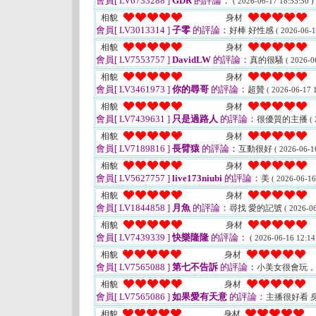
會員[ LV6733288 ]
GDR
的評論：
( 2026-06-17 18:53:50 )
相貌
身材
會員[ LV3013314 ]
子零
的評論：
好棒 好性感
( 2026-06-1
相貌
身材
會員[ LV7553757 ]
DavidLW
的評論：
真的很騷
( 2026-0
相貌
身材
會員[ LV3461973 ]
你的尋哥
的評論：
超贊
( 2026-06-17 1
相貌
身材
會員[ LV7439631 ]
只是過路人
的評論：
很優質的主播
(
相貌
身材
會員[ LV7189816 ]
長臂猿
的評論：
互動很好
( 2026-06-1
相貌
身材
會員[ LV5627757 ]
live173niubi
的評論：
美
( 2026-06-16
相貌
身材
會員[ LV1844858 ]
月魚
的評論：
尋找 愛的記號
( 2026-06
相貌
身材
會員[ LV7439339 ]
快樂隆隆
的評論：
( 2026-06-16 12:14
相貌
身材
會員[ LV7565088 ]
第七不告訴
的評論：
小美女很會玩
相貌
身材
會員[ LV7565086 ]
如果愛有天意
的評論：
主播很好看 
相貌
身材