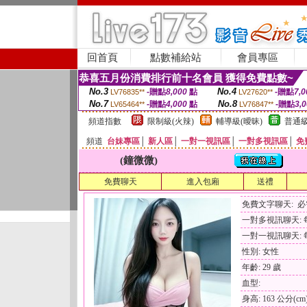
回首頁
點數補給站
會員專區
恭喜五月份消費排行前十名會員 獲得免費點數~
No.3
No.4
-贈點
8,000
點
-贈點
7,0
LV76835**
LV27620**
No.7
No.8
-贈點
4,000
點
-贈點
3,
LV65464**
LV76847**
頻道指數
限制級(火辣)
輔導級(曖昧)
普通級
頻道
台妹專區
│
新人區
│
一對一視訊區
│
一對多視訊區
│
免
(鐘微微)
免費聊天
進入包廂
送禮
免費文字聊天: 
一對多視訊聊天: 每
一對一視訊聊天: 每
性別: 女性
年齡: 29 歲
血型:
身高: 163 公分(cm