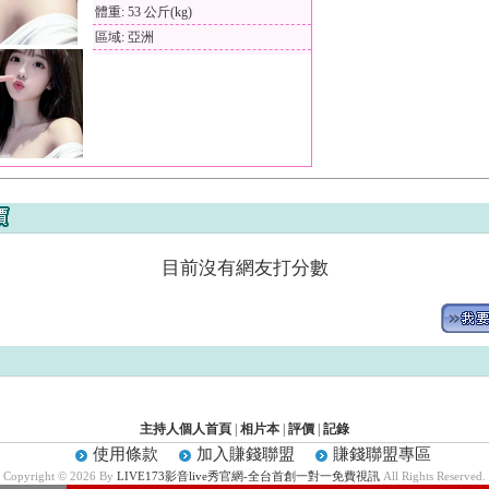
體重: 53 公斤(kg)
區域: 亞洲
目前沒有網友打分數
主持人個人首頁
|
相片本
|
評價
|
記錄
使用條款
加入賺錢聯盟
賺錢聯盟專區
Copyright © 2026 By
LIVE173影音live秀官網-全台首創一對一免費視訊
All Rights Reserved.