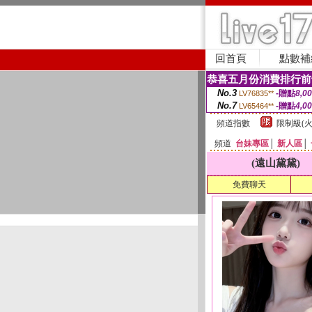
回首頁
點數補
恭喜五月份消費排行前
No.3
-贈點
8,0
LV76835**
No.7
-贈點
4,0
LV65464**
頻道指數
限制級(火
頻道
台妹專區
│
新人區
│
(遠山黛黛)
免費聊天