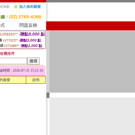
方式
問題反映
-贈點
9,000
點
LV59343**
6
-贈點
5,000
點
LV77023**
10
-贈點
1,000
點
LV71888**
收費排序
 : 2026-07-31 15:21:10
的最愛
說明