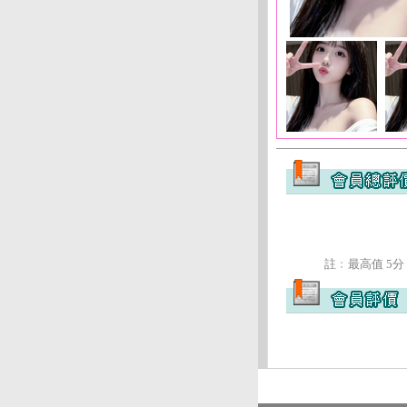
註﹕最高值 5分