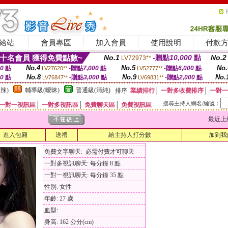
給站
會員專區
加入會員
使用說明
付款
十名會員 獲得免費點數~
No.1
-贈點
10,000
點
No.2
LV72973**
No.4
No.5
No.
00
點
-贈點
7,000
點
-贈點
6,000
點
LV27620**
LV52777**
No.8
No.9
No.
00
點
-贈點
3,000
點
-贈點
2,000
點
LV76847**
LV69831**
辣)
輔導級(曖昧)
普通級(清純)
排序
業績排行
│
一對多收費排序
│
一對一
搜尋主持人網名/編號：
一對一視訊區
│
一對多視訊區
│
免費聊天區
│
免費視訊區
最近上線時間
進入包廂
送禮
給主持人打分數
加到我
免費文字聊天: 必需付費才可聊天
一對多視訊聊天: 每分鐘 8 點
一對一視訊聊天: 每分鐘 35 點
性別: 女性
年齡: 27 歲
血型:
身高: 162 公分(cm)